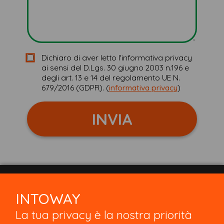
Checkbox
Dichiaro di aver letto l'informativa privacy
ai sensi del D.Lgs. 30 giugno 2003 n.196 e
consenso
degli art. 13 e 14 del regolamento UE N.
informativa
679/2016 (GDPR). (
informativa privacy
)
privacy
INVIA
INTOWAY
INTOWAY
Via Malta 27,VA,IT. P.IVA/C.F. 03488530126
Copyright © 2026 - Solver Digital Srls
La tua privacy è la nostra priorità